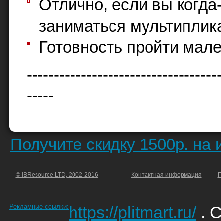
Отлично, если вы когда
заниматься мультиплика
Готовность пройти мале
-----------------------------------
-----
Получите скидку 1500р. на
© IBResource LTD, 2002-2016
Контактная информация
П
Рекламные ссылки:
https://plitmart.ru/
. 