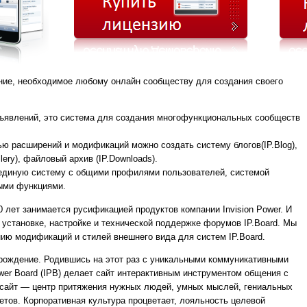
ние, необходимое любому онлайн сообществу для создания своего
объявлений, это система для создания многофункциональных сообществ
ью расширений и модификаций можно создать систему блогов(IP.Blog),
ery), файловый архив (IP.Downloads).
 единую систему с общими профилями пользователей, системой
ными функциями.
 лет занимается русификацией продуктов компании Invision Power. И
 установке, настройке и технической поддержке форумов IP.Board. Мы
нию модификаций и стилей внешнего вида для систем IP.Board.
рождение. Родившись на этот раз с уникальными коммуникативными
wer Board (IPB) делает сайт интерактивным инструментом общения с
сайт — центр притяжения нужных людей, умных мыслей, гениальных
етов. Корпоративная культура процветает, лояльность целевой