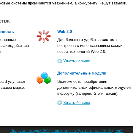
сковые системы проникаются уважением, а конкуренты чешут затылки.
ства
енность
Web 2.0
основные
Для большего удобства система
 взаимодействия
построена с использованием самых
.
новых технологий Web 2.0.
Узнать больше
Дополнительные модули
oard улучшает
Возможность приобретения
 вашей марке.
дополнительных официальных модулей
к форуму (галерея, блоги, архив).
Узнать больше
Получите скидку 1500р. на интернет-бухгалтерию "Моё Дело"