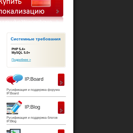
Системные требования
PHP 5.4+
MySQL 5.0+
Подробнее >
IP.Board
Русификация и поддержка форума
IP.Board
IP.Blog
Русификация и поддержка блогов
IP.Blog