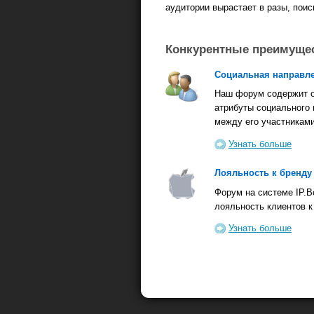
аудитории вырастает в разы, пои
Конкурентные преимуще
Социальная направл
Наш форум содержит 
атрибуты социального
между его участниками
Узнать больше
Лояльность к бренду
Форум на системе IP.B
лояльность клиентов к
Узнать больше